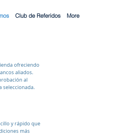
mos
Club de Referidos
More
ienda ofreciendo
ancos aliados.
probación al
a seleccionada.
illo y rápido que
ndiciones más