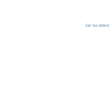
Ser los líder
© 2016 by Mauricio Vergara.