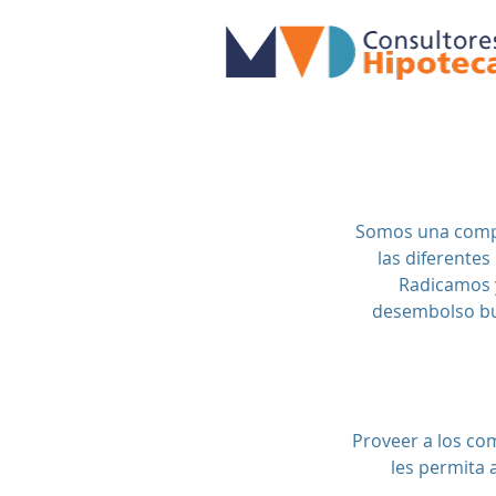
Somos una compa
las diferente
Radicamos y
desembolso bus
Proveer a los co
les permita 